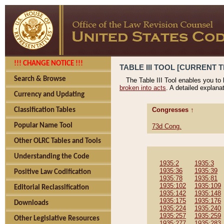
!!! CHANGE NOTICE !!!
TABLE III TOOL [CURRENT T
Search & Browse
The Table III Tool enables you to
broken into acts
. A detailed explana
Currency and Updating
Congresses ↑
Classification Tables
Popular Name Tool
73d Cong.
Other OLRC Tables and Tools
Understanding the Code
1935:2
1935:3
1935:36
1935:39
Positive Law Codification
1935:78
1935:81
1935:102
1935:109
Editorial Reclassification
1935:142
1935:148
1935:175
1935:176
Downloads
1935:224
1935:240
1935:257
1935:259
Other Legislative Resources
1935:277
1935:283