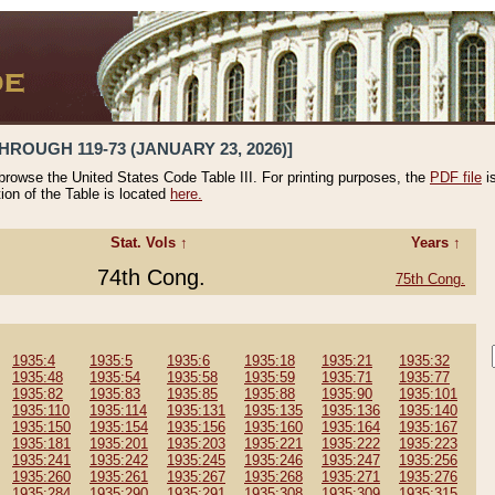
HROUGH 119-73 (JANUARY 23, 2026)]
 browse the United States Code Table III. For printing purposes, the
PDF file
i
tion of the Table is located
here.
Stat. Vols ↑
Years ↑
74th Cong.
75th Cong.
1935:4
1935:5
1935:6
1935:18
1935:21
1935:32
1935:48
1935:54
1935:58
1935:59
1935:71
1935:77
1935:82
1935:83
1935:85
1935:88
1935:90
1935:101
1935:110
1935:114
1935:131
1935:135
1935:136
1935:140
1935:150
1935:154
1935:156
1935:160
1935:164
1935:167
1935:181
1935:201
1935:203
1935:221
1935:222
1935:223
1935:241
1935:242
1935:245
1935:246
1935:247
1935:256
1935:260
1935:261
1935:267
1935:268
1935:271
1935:276
1935:284
1935:290
1935:291
1935:308
1935:309
1935:315